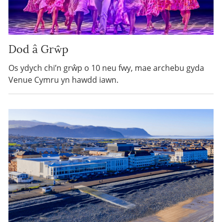
Dod â Grŵp
Os ydych chi’n grŵp o 10 neu fwy, mae archebu gyda
Venue Cymru yn hawdd iawn.