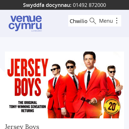
Skip
Swyddfa docynnau:
01492 872000
to
main
Menu
Chwilio
content
Jersey Boys