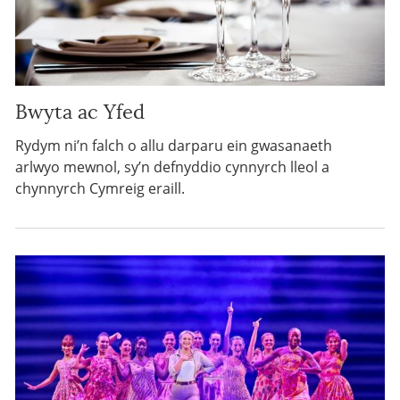
Bwyta ac Yfed
Rydym ni’n falch o allu darparu ein gwasanaeth
arlwyo mewnol, sy’n defnyddio cynnyrch lleol a
chynnyrch Cymreig eraill.