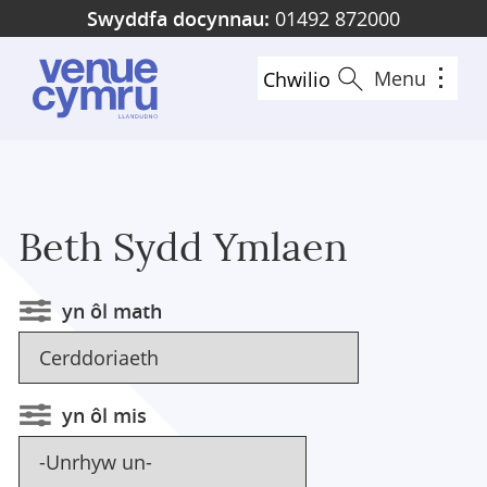
Skip
Swyddfa docynnau:
01492 872000
to
main
Menu
Chwilio
content
Beth Sydd Ymlaen
yn ôl math
yn ôl mis