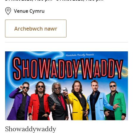
Venue Cymru
Archebwch nawr
Showaddywaddy