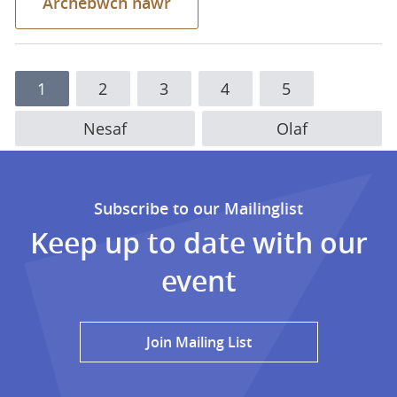
Archebwch nawr
Pagination
Current
1
Tudalen
2
Tudalen
3
Tudalen
4
Tudalen
5
page
Next
Nesaf
Last
Olaf
page
page
Subscribe to our Mailinglist
Keep up to date with our
event
Join Mailing List