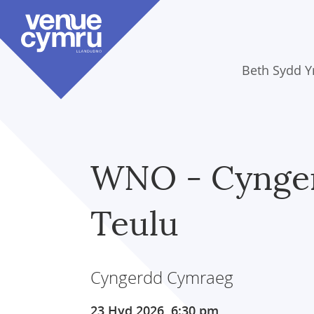
Skip
to
main
content
Beth Sydd 
WNO - Cynger
Teulu
Cyngerdd Cymraeg
23 Hyd 2026, 6:30 pm