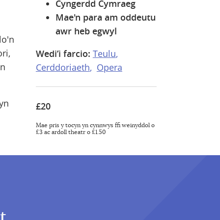
Cyngerdd Cymraeg
Mae'n para am oddeutu
awr heb egwyl
lo'n
ri,
Wedi’i farcio:
Teulu
'n
Cerddoriaeth
Opera
 yn
£20
Mae pris y tocyn yn cynnwys ffi weinyddol o
£3 ac ardoll theatr o £1.50
t