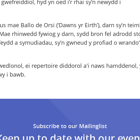
gwefreiddiol, hyd yn oed i’r rhai sy’n newydd i
 mae Ballo de Orsi (‘Dawns yr Eirth’), darn sy’n teim
Mae rhinwedd fywiog y darn, sydd bron fel adrodd sto
eydd a symudiadau, sy’n gwneud y profiad o wrando
edlonol, ei repertoire diddorol a'i naws hamddenol,
y i bawb.
Subscribe to our Mailinglist
Keep up to date with our even