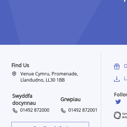
Find Us
D
Venue Cymru, Promenade,
L
Llandudno, LL30 1BB
Foll
Swyddfa
Grwpiau
docynnau
01492 872000
01492 872001