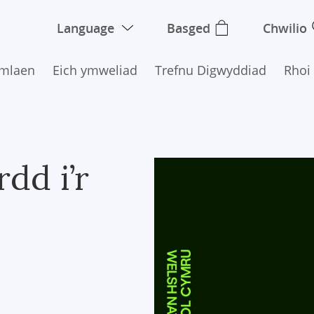
Language
Basged
Chwilio
Ymlaen
Eich ymweliad
Trefnu Digwyddiad
Rhoi
dd i’r