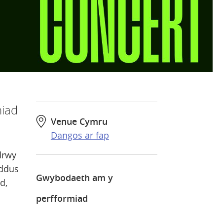
niad
Venue Cymru
Dangos ar fap
drwy
yddus
Gwybodaeth am y
d,
perfformiad