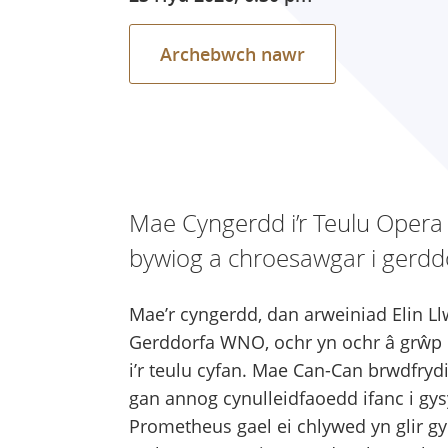
Archebwch nawr
Mae Cyngerdd i’r Teulu Opera 
bywiog a chroesawgar i gerddo
Mae’r cyngerdd, dan arweiniad Elin L
Gerddorfa WNO, ochr yn ochr â grŵp
i’r teulu cyfan. Mae Can-Can brwdfry
gan annog cynulleidfaoedd ifanc i gys
Prometheus gael ei chlywed yn glir gyd