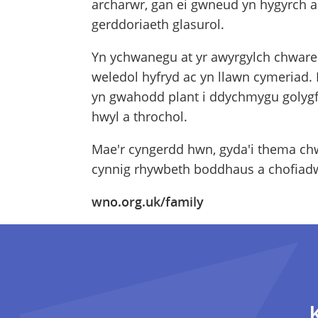
archarwr, gan ei gwneud yn hygyrch a 
gerddoriaeth glasurol.
Yn ychwanegu at yr awyrgylch chwareus
weledol hyfryd ac yn llawn cymeriad. 
yn gwahodd plant i ddychmygu golygf
hwyl a throchol.
Mae'r cyngerdd hwn, gyda'i thema chw
cynnig rhywbeth boddhaus a chofiadw
wno.org.uk/family