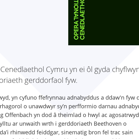
Cenedlaethol Cymru yn ei ôl gyda chyflwy
riaeth gerddorfaol fyw.
lwyd, yn cyfuno ffefrynnau adnabyddus a ddaw'n fyw 
 rhagorol o unawdwyr sy’n perfformio darnau adnab
dig Offenbach yn dod â theimlad o hwyl ac agosatrwyd
ylltu ar unwaith wrth i gerddoriaeth Beethoven o
a’i rhinwedd feiddgar, sinematig bron fel trac sain