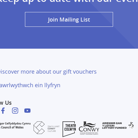
Join Mailing List
iscover more about our gift vouchers
awrlwythwch ein llyfryn
ow Us