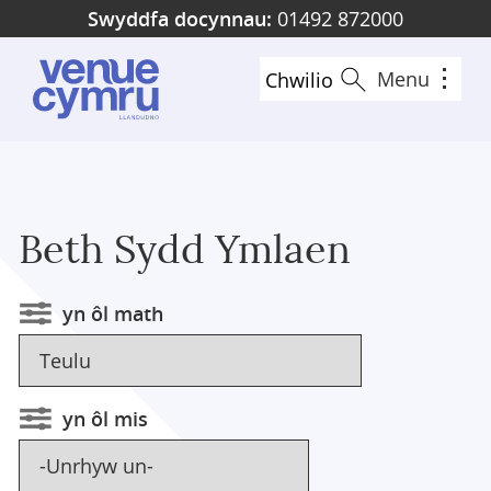
Skip
Swyddfa docynnau:
01492 872000
to
main
Menu
Chwilio
content
Beth Sydd Ymlaen
yn ôl math
yn ôl mis