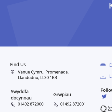
Find Us
D
Venue Cymru, Promenade,
L
Llandudno, LL30 1BB
Foll
Swyddfa
Grwpiau
docynnau
01492 872000
01492 872001