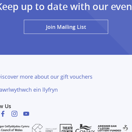
Keep up to date with our even
Join Mailing List
iscover more about our gift vouchers
awrlwythwch ein llyfryn
ow Us