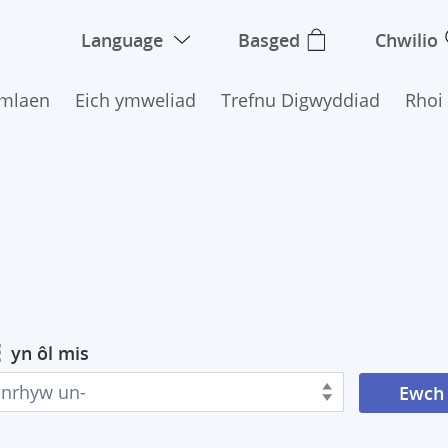
Language
Basged
Chwilio
Ymlaen
Eich ymweliad
Trefnu Digwyddiad
Rhoi
yn ôl mis
Unrhyw un-