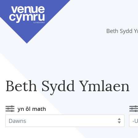
Skip
to
main
content
Beth Sydd 
Beth Sydd Ymlaen
yn ôl math
Dawns
-