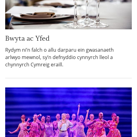
Bwyta ac Yfed
Rydym ni’n falch o allu darparu ein gwasanaeth
arlwyo mewnol, sy’n defnyddio cynnyrch lleol a
chynnyrch Cymreig eraill.