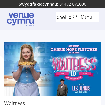
Skip
Swyddfa docynnau:
01492 872000
to
main
Menu
Chwilio
content
Waitress