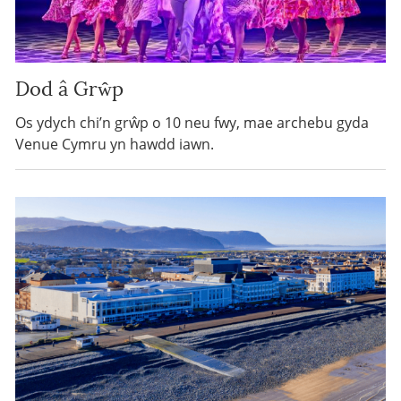
Dod â Grŵp
Os ydych chi’n grŵp o 10 neu fwy, mae archebu gyda
Venue Cymru yn hawdd iawn.