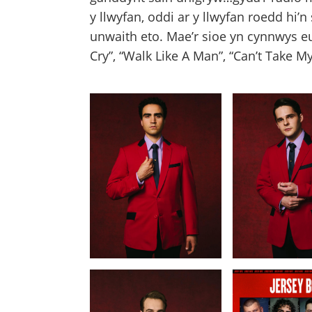
y llwyfan, oddi ar y llwyfan roedd hi’
unwaith eto. Mae’r sioe yn cynnwys eu
Cry”, “Walk Like A Man”, “Can’t Take M