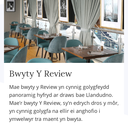
Bwyty Y Review
Mae bwyty y Review yn cynnig golygfeydd
panoramig hyfryd ar draws bae Llandudno.
Mae’r bwyty Y Review, sy’n edrych dros y môr,
yn cynnig golygfa na ellir ei anghofio i
ymwelwyr tra maent yn bwyta.