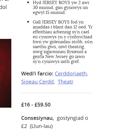
Hyd JERSEY BOYS yw 2 awr
dol
30 munud, gan gynnwys un
egwyl 15 munud.
Gall JERSEY BOYS fod yn
anaddas i blant dan 12 oed. Yr
effeithiau arbennig sy’n cael
eu cynnwys yn y cynhyrchiad
hwn yw goleuadau strôb, sŵn
saethu gwn, niwl theatrig,
mwg sigarennau llysieuol a
geirfa New Jersey go iawn
sy’n cynnwys iaith gref.
Wedi’i farcio:
Cerddoriaeth
Sioeau Cerdd
Theatr
£16 - £59.50
Consesiynau,
gostyngiad o
£2 (Llun-Iau)