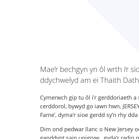
Mae’r bechgyn yn ôl wrth i’r s
ddychwelyd am ei Thaith Dath
Cymerwch gip tu ôl i’r gerddoriaeth a
cerddorol, bywyd go iawn hwn, JERSEY 
Fame’, dyma’r sioe gerdd sy’n rhy dda 
Dim ond pedwar llanc o New Jersey o
ganddynt sain unigryw…gyda’r radio m