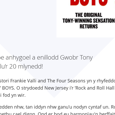
ioe anhygoel a enillodd Gwobr Tony
lu’r 20 mlynedd!
 stori Frankie Valli and The Four Seasons yn y rhyfedd
BOYS. O strydoedd New Jersey i’r ‘Rock and Roll Hall
i fod yn wir.
edden nhw, tan iddyn nhw ganu’u nodyn cyntaf un. 
ethu cael digon. Ond er bod eu harmonïau'n berffait