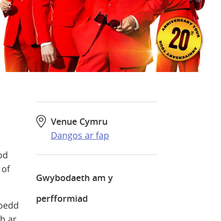
Venue Cymru
Dangos ar fap
od
 of
Gwybodaeth am y
perfformiad
Roedd
h ar