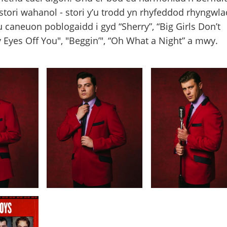
n stori wahanol - stori y’u trodd yn rhyfeddod rhyngwla
 caneuon poblogaidd i gyd “Sherry”, “Big Girls Don’t
y Eyes Off You", "Beggin’", “Oh What a Night” a mwy.