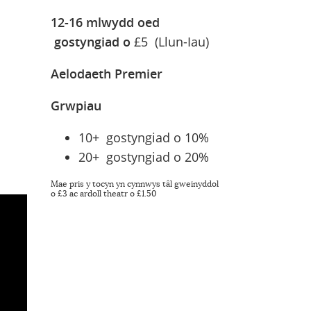
12-16 mlwydd oed
gostyngiad o
£5 (Llun-Iau)
Aelodaeth Premier
Grwpiau
10+ gostyngiad o 10%
20+ gostyngiad o 20%
Mae pris y tocyn yn cynnwys tâl gweinyddol
o £3 ac ardoll theatr o £1.50