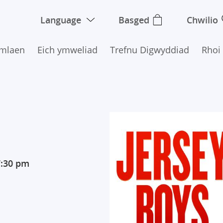
Language
Basged
Chwilio
Ymlaen
Eich ymweliad
Trefnu Digwyddiad
Rhoi
7:30 pm