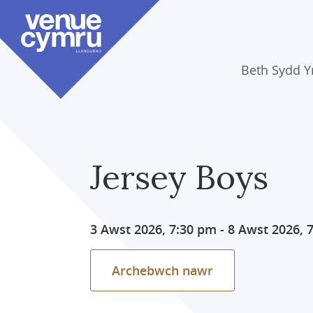
Skip
to
main
content
Beth Sydd 
Jersey Boys
3 Awst 2026, 7:30 pm
-
8 Awst 2026, 
Archebwch nawr