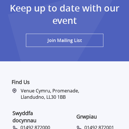
Keep up to date with our
event
Join Mailing List
Find Us
Venue Cymru, Promenade,
Llandudno, LL30 1BB
Swyddfa
Grwpiau
docynnau
01492 872000
01492 872001