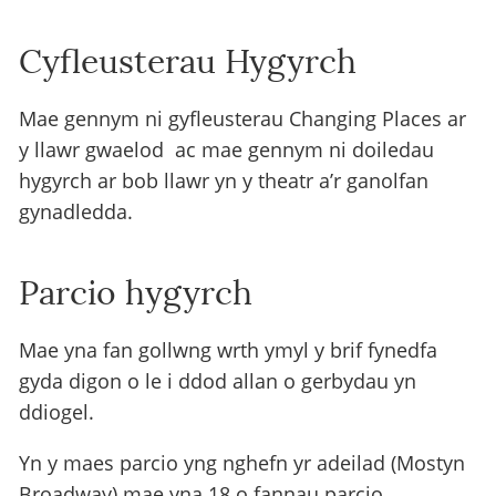
Cyfleusterau Hygyrch
Mae gennym ni gyfleusterau Changing Places ar
y llawr gwaelod ac mae gennym ni doiledau
hygyrch ar bob llawr yn y theatr a’r ganolfan
gynadledda.
Parcio hygyrch
Mae yna fan gollwng wrth ymyl y brif fynedfa
gyda digon o le i ddod allan o gerbydau yn
ddiogel.
Yn y maes parcio yng nghefn yr adeilad (Mostyn
Broadway) mae yna 18 o fannau parcio