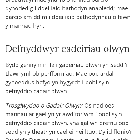
dynodedig i ddeiliaid bathodyn anabledd; mae
parcio am ddim i ddeiliaid bathodynnau o fewn
y mannau hyn.
Defnyddwyr cadeiriau olwyn
Bydd gennym ni le i gadeiriau olwyn yn Seddi’r
Llawr ymhob perfformiad. Mae pob ardal
gyhoeddus hefyd yn hygyrch i bobl sy'n
defnyddio cadair olwyn
Trosglwyddo o Gadair Olwyn:
Os nad oes
mannau ar gael yn yr awditoriwm i bobl sy’n
defnyddio cadair olwyn, yna gallwn drefnu bod
sedd yn y theatr yn cael ei neilltuo. Dylid ffonio’r