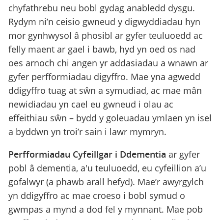
chyfathrebu neu bobl gydag anabledd dysgu.
Rydym ni’n ceisio gwneud y digwyddiadau hyn
mor gynhwysol â phosibl ar gyfer teuluoedd ac
felly maent ar gael i bawb, hyd yn oed os nad
oes arnoch chi angen yr addasiadau a wnawn ar
gyfer perfformiadau digyffro. Mae yna agwedd
ddigyffro tuag at sŵn a symudiad, ac mae mân
newidiadau yn cael eu gwneud i olau ac
effeithiau sŵn – bydd y goleuadau ymlaen yn isel
a byddwn yn troi’r sain i lawr mymryn.
Perfformiadau Cyfeillgar i Ddementia
ar gyfer
pobl â dementia, a'u teuluoedd, eu cyfeillion a’u
gofalwyr (a phawb arall hefyd). Mae’r awyrgylch
yn ddigyffro ac mae croeso i bobl symud o
gwmpas a mynd a dod fel y mynnant. Mae pob