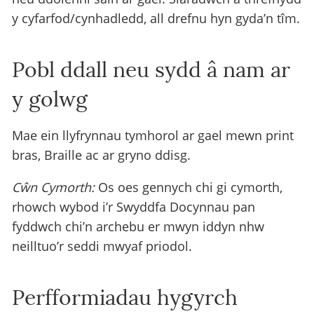
y cyfarfod/cynhadledd, all drefnu hyn gyda’n tîm.
Pobl ddall neu sydd â nam ar
y golwg
Mae ein llyfrynnau tymhorol ar gael mewn print
bras, Braille ac ar gryno ddisg.
Cŵn Cymorth:
Os oes gennych chi gi cymorth,
rhowch wybod i’r Swyddfa Docynnau pan
fyddwch chi’n archebu er mwyn iddyn nhw
neilltuo’r seddi mwyaf priodol.
Perfformiadau hygyrch