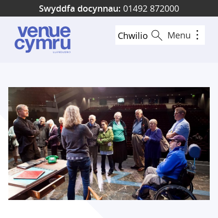
Skip
Swyddfa docynnau:
01492 872000
to
main
Menu
Chwilio
content