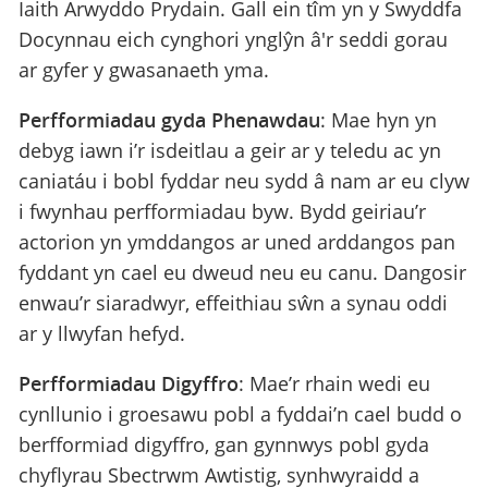
Iaith Arwyddo Prydain. Gall ein tîm yn y Swyddfa
Docynnau eich cynghori ynglŷn â'r seddi gorau
ar gyfer y gwasanaeth yma.
Perfformiadau gyda Phenawdau
: Mae hyn yn
debyg iawn i’r isdeitlau a geir ar y teledu ac yn
caniatáu i bobl fyddar neu sydd â nam ar eu clyw
i fwynhau perfformiadau byw. Bydd geiriau’r
actorion yn ymddangos ar uned arddangos pan
fyddant yn cael eu dweud neu eu canu. Dangosir
enwau’r siaradwyr, effeithiau sŵn a synau oddi
ar y llwyfan hefyd.
Perfformiadau Digyffro
: Mae’r rhain wedi eu
cynllunio i groesawu pobl a fyddai’n cael budd o
berfformiad digyffro, gan gynnwys pobl gyda
chyflyrau Sbectrwm Awtistig, synhwyraidd a