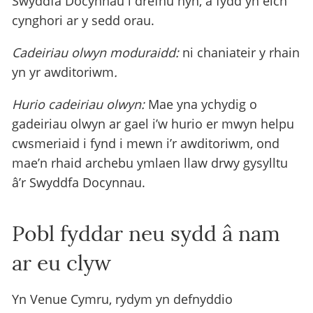
Swyddfa Docynnau i drefnu hyn, a fydd yn eich
cynghori ar y sedd orau.
Cadeiriau olwyn moduraidd:
ni chaniateir y rhain
yn yr
awditoriwm
.
Hurio cadeiriau olwyn:
Mae yna ychydig o
gadeiriau olwyn ar gael i’w hurio er mwyn helpu
cwsmeriaid i fynd i mewn i’r awditoriwm, ond
mae’n rhaid archebu ymlaen llaw drwy gysylltu
â’r Swyddfa Docynnau.
Pobl fyddar neu sydd â nam
ar eu clyw
Yn Venue Cymru, rydym yn defnyddio