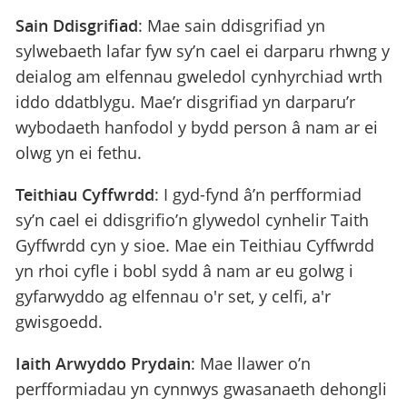
Sain Ddisgrifiad
: Mae sain ddisgrifiad yn
sylwebaeth lafar fyw sy’n cael ei darparu rhwng y
deialog am elfennau gweledol cynhyrchiad wrth
iddo ddatblygu. Mae’r disgrifiad yn darparu’r
wybodaeth hanfodol y bydd person â nam ar ei
olwg yn ei fethu.
Teithiau Cyffwrdd
: I gyd-fynd â’n perfformiad
sy’n cael ei ddisgrifio’n glywedol cynhelir Taith
Gyffwrdd cyn y sioe. Mae ein Teithiau Cyffwrdd
yn rhoi cyfle i bobl sydd â nam ar eu golwg i
gyfarwyddo ag elfennau o'r set, y celfi, a'r
gwisgoedd.
Iaith Arwyddo Prydain
: Mae llawer o’n
perfformiadau yn cynnwys gwasanaeth dehongli