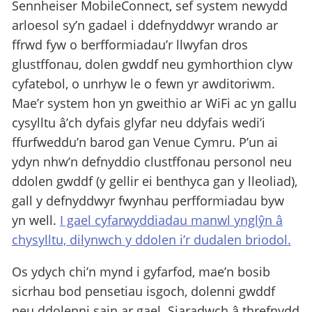
Sennheiser MobileConnect, sef system newydd
arloesol sy’n gadael i ddefnyddwyr wrando ar
ffrwd fyw o berfformiadau’r llwyfan dros
glustffonau, dolen gwddf neu gymhorthion clyw
cyfatebol, o unrhyw le o fewn yr awditoriwm.
Mae’r system hon yn gweithio ar WiFi ac yn gallu
cysylltu â’ch dyfais glyfar neu ddyfais wedi’i
ffurfweddu’n barod gan Venue Cymru. P’un ai
ydyn nhw’n defnyddio clustffonau personol neu
ddolen gwddf (y gellir ei benthyca gan y lleoliad),
gall y defnyddwyr fwynhau perfformiadau byw
yn well.
I gael cyfarwyddiadau manwl ynglŷn â
chysylltu, dilynwch y ddolen i’r dudalen briodol.
Os ydych chi’n mynd i gyfarfod, mae’n bosib
sicrhau bod pensetiau isgoch, dolenni gwddf
neu ddolenni sain ar gael. Siaradwch â threfnydd