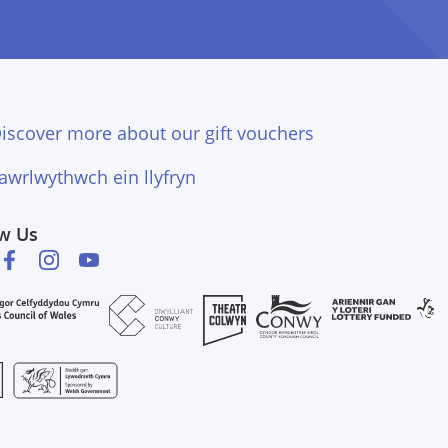
iscover more about our gift vouchers
awrlwythwch ein llyfryn
ow Us