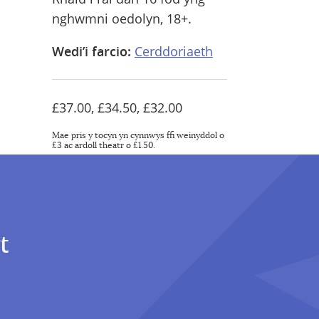
nghwmni oedolyn, 18+.
Wedi’i farcio:
Cerddoriaeth
£37.00, £34.50, £32.00
Mae pris y tocyn yn cynnwys ffi weinyddol o
£3 ac ardoll theatr o £1.50.
t