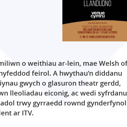
miliwn o weithiau ar-lein, mae Welsh o
hyfeddod feirol. A hwythau’n diddanu
siynau gwych o glasuron theatr gerdd,
 lleoliadau eiconig, ac wedi syfrdanu
ladol trwy gyrraedd rownd gynderfynol
ent ar ITV.