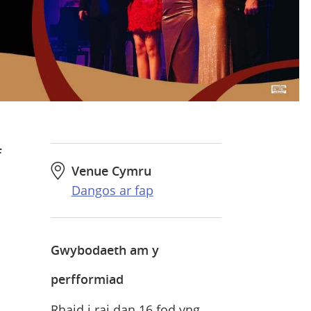
f
Venue Cymru
Dangos ar fap
Gwybodaeth am y
perfformiad
Rhaid i rai dan 16 fod yng