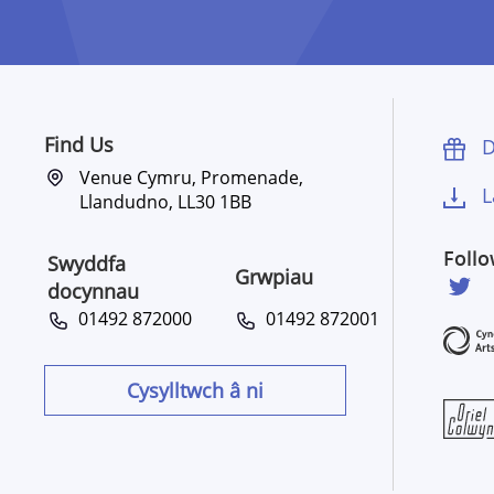
Find Us
D
Venue Cymru, Promenade,
L
Llandudno, LL30 1BB
Foll
Swyddfa
Grwpiau
docynnau
01492 872000
01492 872001
Cysylltwch â ni