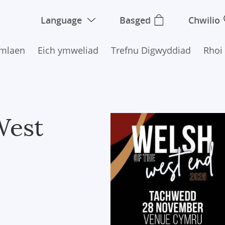
Language
Basged
Chwilio
Ymlaen
Eich ymweliad
Trefnu Digwyddiad
Rhoi
West