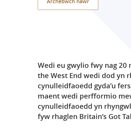
Archebwch nawr
Wedi eu gwylio fwy nag 20 
the West End wedi dod yn r
cynulleidfaoedd gyda’u fer
maent wedi perfformio mewn
cynulleidfaoedd yn rhyngw
fyw rhaglen Britain’s Got Tal