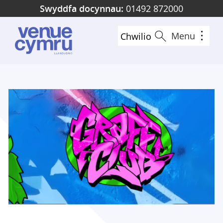
Skip
Swyddfa docynnau:
01492 872000
to
main
Menu
Chwilio
content