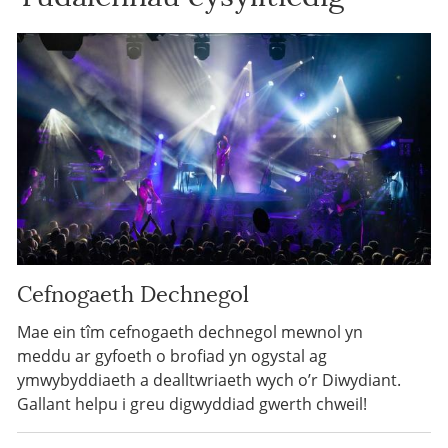
Cefnogaeth Dechnegol
Mae ein tîm cefnogaeth dechnegol mewnol yn
meddu ar gyfoeth o brofiad yn ogystal ag
ymwybyddiaeth a dealltwriaeth wych o’r Diwydiant.
Gallant helpu i greu digwyddiad gwerth chweil!