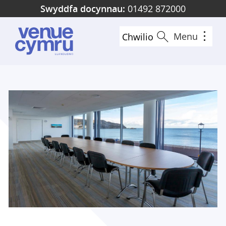
Skip
Swyddfa docynnau:
01492 872000
to
main
Menu
Chwilio
content