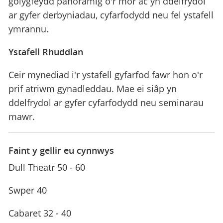
golygfeydd panoramig o'r môr ac yn ddelfrydol
ar gyfer derbyniadau, cyfarfodydd neu fel ystafell
ymrannu.
Ystafell Rhuddlan
Ceir mynediad i'r ystafell gyfarfod fawr hon o'r
prif atriwm gynadleddau. Mae ei siâp yn
ddelfrydol ar gyfer cyfarfodydd neu seminarau
mawr.
Faint y gellir eu cynnwys
Dull Theatr 50 - 60
Swper 40
Cabaret 32 - 40