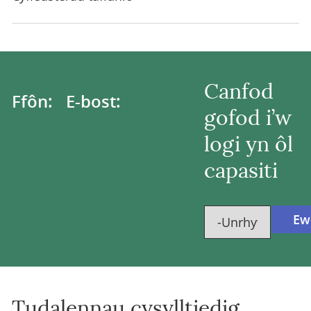
Canfod
Ffôn:
E-bost:
gofod i’w
logi yn ôl
capasiti
Tudalennau cysylltiedig